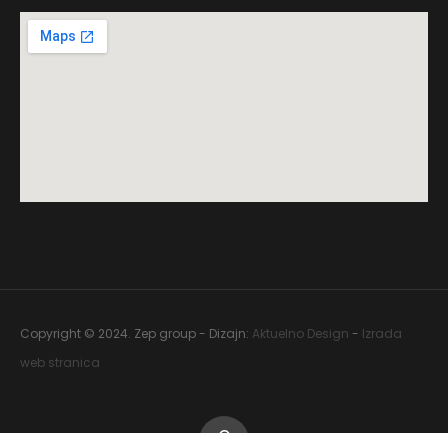
Copyright © 2024. Zep group - Dizajn:
Aktuelno Design
-
Izrada
web stranica