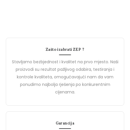
Radna dukserica
Flis
Novosti
N
Zašto izabrati ZEP ?
Stavljamo bezbjednost i kvalitet na prvo mjesto. Naši
proizvodi su rezultat pažljivog odabira, testiranja i
kontrole kvaliteta, omogućavajući nam da vam
ponudimo najbolja rješenja po konkurentnim
cijenama.
27 Marta, 2024
27 Marta, 2024
PROJEKTNE MAPE
Upoznajte Brend De
Garancija
Upoznajte BIZZ: Vaš Partner
Safety: Vaš Partner u