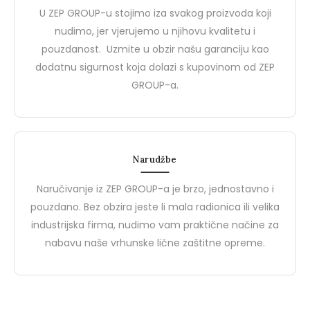
za Kvalitetnu i Pristupačnu
Sigurnosti na Radu
BIZZ, brend od ZEP Groupa,
Brend Demir Safety pred
U ZEP GROUP-u stojimo iza svakog proizvoda koji
Zaštitnu Opremu
predstavlja idealan spoj visoke
jednog od vodećih proi
nudimo, jer vjerujemo u njihovu kvalitetu i
kvalitete i pristupačne cijene u
zaštitnih cipela i zaštitni
pouzdanost. Uzmite u obzir našu garanciju kao
segmentu…
rukavica u Turskoj.…
dodatnu sigurnost koja dolazi s kupovinom od ZEP
GROUP-a.
0
0
Narudžbe
Naručivanje iz ZEP GROUP-a je brzo, jednostavno i
pouzdano. Bez obzira jeste li mala radionica ili velika
industrijska firma, nudimo vam praktične načine za
nabavu naše vrhunske lične zaštitne opreme.