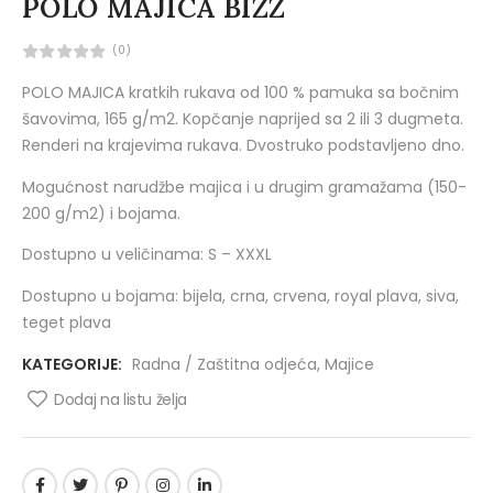
POLO MAJICA BIZZ
(0)
POLO MAJICA kratkih rukava od 100 % pamuka sa bočnim
šavovima, 165 g/m2. Kopčanje naprijed sa 2 ili 3 dugmeta.
Renderi na krajevima rukava. Dvostruko podstavljeno dno.
Mogućnost narudžbe majica i u drugim gramažama (150-
200 g/m2) i bojama.
Dostupno u veličinama: S – XXXL
Dostupno u bojama: bijela, crna, crvena, royal plava, siva,
teget plava
KATEGORIJE:
Radna / Zaštitna odjeća
,
Majice
Dodaj na listu želja