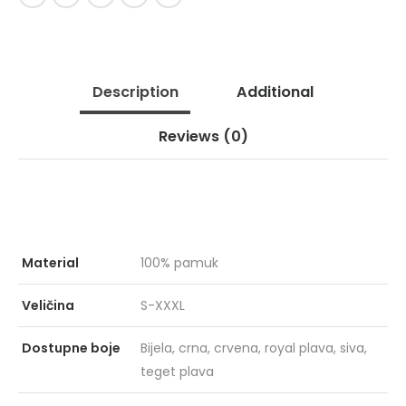
Description
Additional
GRIPPER GPR
PRO
Reviews
(0)
153
KIŠ
ZEL
Material
100% pamuk
MARCUS
X-F
Veličina
S-XXXL
Dostupne boje
Bijela, crna, crvena, royal plava, siva,
teget plava