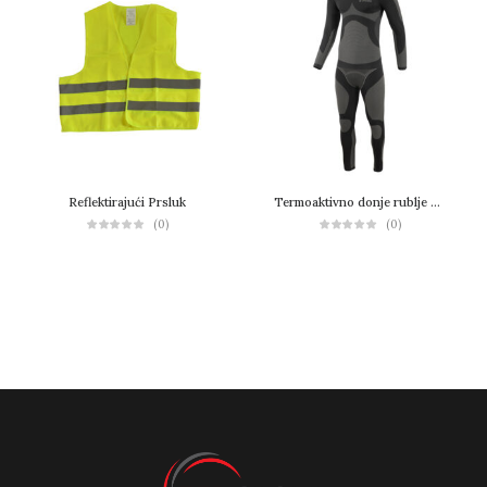
Reflektirajući Prsluk
Termoaktivno donje rublje STARWIND
(0)
(0)