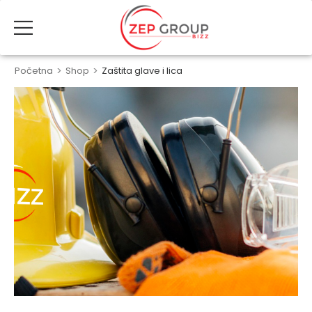
Početna
>
Shop
>
Zaštita glave i lica