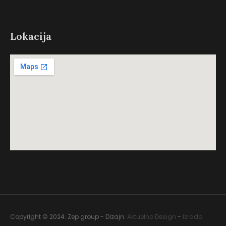
Lokacija
Copyright © 2024. Zep group - Dizajn:
Aktuelno Design
-
Izrada