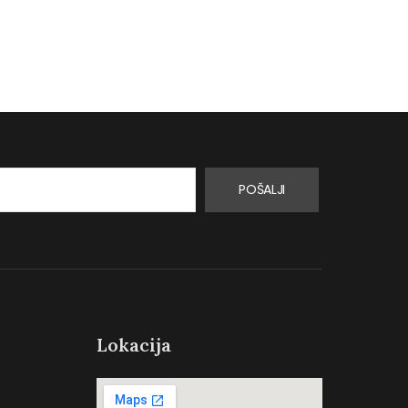
Turskoj.…
proizvoda za…
0
0
POŠALJI
Lokacija