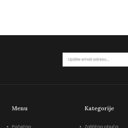
segmentu…
rukavica u 
0
0
Menu
Kategorije
Početna
Zaštitna obuća