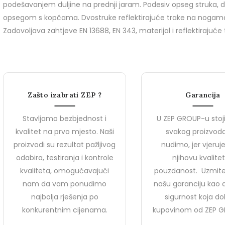
podešavanjem duljine na prednji jaram. Podesiv opseg struka, 
opsegom s kopčama. Dvostruke reflektirajuće trake na nogama i
Zadovoljava zahtjeve EN 13688, EN 343, materijal i reflektirajuće
MARCUS
Zašto izabrati ZEP ?
Garancija
Stavljamo bezbjednost i
U ZEP GROUP-u stoj
kvalitet na prvo mjesto. Naši
svakog proizvoda
Radna dukserica Flis
proizvodi su rezultat pažljivog
nudimo, jer vjeru
odabira, testiranja i kontrole
njihovu kvalitet
kvaliteta, omogućavajući
pouzdanost. Uzmite
nam da vam ponudimo
našu garanciju kao
najbolja rješenja po
sigurnost koja dol
konkurentnim cijenama.
kupovinom od ZEP G
Novosti