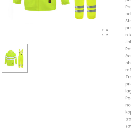
Pre
od
St
pr
ru
Ja
Ra
če
ob
re
Tr
pr
la
Po
no
ko
tr
za