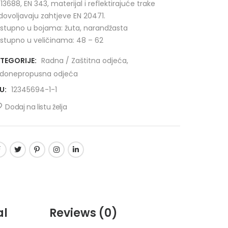
 13688, EN 343, materijal i reflektirajuće trake
dovoljavaju zahtjeve EN 20471.
stupno u bojama: žuta, narandžasta
stupno u veličinama: 48 – 62
TEGORIJE:
Radna / Zaštitna odjeća
,
donepropusna odjeća
U:
12345694-1-1
Dodaj na listu želja
al
Reviews
(0)