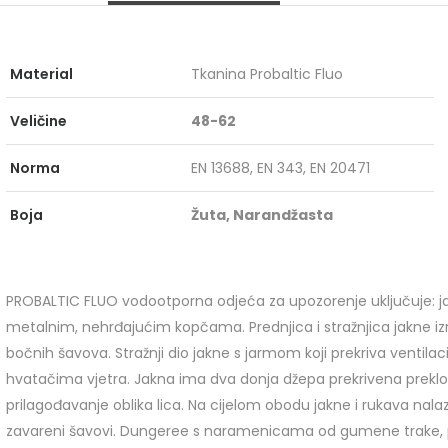
Material
Tkanina Probaltic Fluo
Veličine
48-62
Norma
EN 13688, EN 343, EN 20471
Boja
Žuta, Narandžasta
PROBALTIC FLUO vodootporna odjeća za upozorenje uključuje: ja
metalnim, nehrđajućim kopčama. Prednjica i stražnjica jakne 
bočnih šavova. Stražnji dio jakne s jarmom koji prekriva ventilac
GRIPPER GPR 153
hvatačima vjetra. Jakna ima dva donja džepa prekrivena prekl
prilagođavanje oblika lica. Na cijelom obodu jakne i rukava nalaz
zavareni šavovi. Dungeree s naramenicama od gumene trake, p