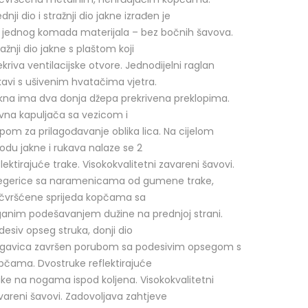
dnji dio i stražnji dio jakne izrađen je
 jednog komada materijala – bez bočnih šavova.
ražnji dio jakne s plaštom koji
ekriva ventilacijske otvore. Jednodijelni raglan
kavi s ušivenim hvatačima vjetra.
kna ima dva donja džepa prekrivena preklopima.
vna kapuljača sa vezicom i
pom za prilagođavanje oblika lica. Na cijelom
odu jakne i rukava nalaze se 2
flektirajuće trake. Visokokvalitetni zavareni šavovi.
egerice sa naramenicama od gumene trake,
ičvršćene sprijeda kopčama sa
ganim podešavanjem dužine na prednjoj strani.
desiv opseg struka, donji dio
gavica završen porubom sa podesivim opsegom s
pčama. Dvostruke reflektirajuće
ake na nogama ispod koljena. Visokokvalitetni
vareni šavovi. Zadovoljava zahtjeve