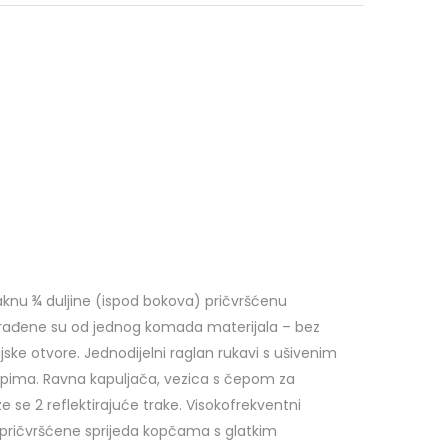
knu ¾ duljine (ispod bokova) pričvršćenu
izrađene su od jednog komada materijala – bez
ijske otvore. Jednodijelni raglan rukavi s ušivenim
PROBALTIC KIŠNA JAKNA
opima. Ravna kapuljača, vezica s čepom za
– ZELENA
e se 2 reflektirajuće trake. Visokofrekventni
ričvršćene sprijeda kopčama s glatkim