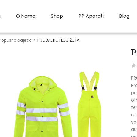
a
O Nama
Shop
PP Aparati
Blog
ropusna odjeća
>
PROBALTIC FLUO ŽUTA
P
PR
Pr
pr
ot
te
re
vo
du
pr