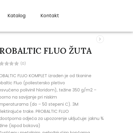
Katalog
Kontakt
ROBALTIC FLUO ŽUTA
(0)
OBALTIC FLUO KOMPLET izrađen je od tkanine
obaltic Fluo (poliestersko pletivo
esvučeno polivinil hloridom), težine 350 g/m2 –
porno na savijanje pri niskim
mperaturama (do – 50 stepeni C). 3M
flektirajuće trake. PROBALTIC FLUO
dootporna odjeća za upozorenje uključuje: jaknu ¾
žine (ispod bokova)
ičvršćenu metalnim, nehrđajućim kopčama.