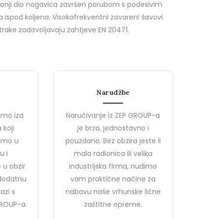
donji dio nogavica završen porubom s podesivim
spod koljena. Visokofrekventni zavareni šavovi.
 trake zadovoljavaju zahtjeve EN 20471.
X-FLEXICUT3
Narudžbe
imo iza
Naručivanje iz ZEP GROUP-a
 koji
je brzo, jednostavno i
jemo u
pouzdano. Bez obzira jeste li
u i
mala radionica ili velika
 u obzir
industrijska firma, nudimo
 dodatnu
vam praktične načine za
azi s
nabavu naše vrhunske lične
ROUP-a.
zaštitne opreme.
Novosti