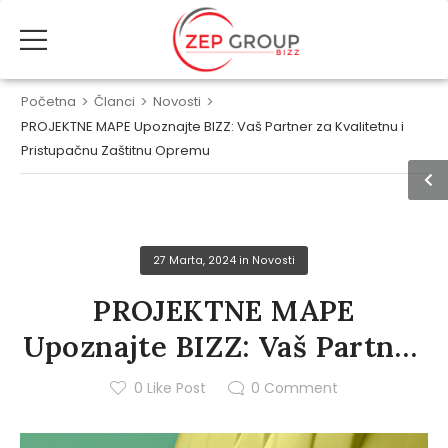
Početna
>
Članci
>
Novosti
>
PROJEKTNE MAPE Upoznajte BIZZ: Vaš Partner za Kvalitetnu i
Pristupačnu Zaštitnu Opremu
27 Marta, 2024
in
Novosti
PROJEKTNE MAPE
Upoznajte BIZZ: Vaš Partner
za Kvalitetnu i Pristupačnu
0
Like Post
0
Comment
Zaštitnu Opremu