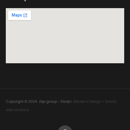
Copyright © 2024. Zep group - Dizajn:
Aktuelno Design
-
Izrada
web stranica