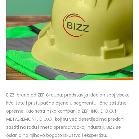
BIZZ, brend od ZEP Groupa, predstavlja idealan spoj visoke
kvalitete i pristupačne cijene u segmentu lične zaštitne
opreme. Kao sestrinska kompanija ZEP-ING, D.O.O. i
METALREMONT, D.O.O., koji su već desetljećima predani
zaštiti na radu i metaloprerađivačkoj industriji, BIZZ se
oslanja na njihovo bogato iskustvo i ekspertizu.