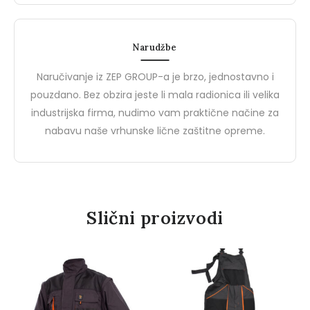
za Kvalitetnu i Pristupačnu
Sigurnosti na Radu
BIZZ, brend od ZEP Groupa,
Brend Demir Safety pred
Zaštitnu Opremu
predstavlja idealan spoj visoke
jednog od vodećih proi
Narudžbe
kvalitete i pristupačne cijene u
zaštitnih cipela i zaštitni
segmentu…
rukavica u Turskoj.…
Naručivanje iz ZEP GROUP-a je brzo, jednostavno i
0
0
pouzdano. Bez obzira jeste li mala radionica ili velika
industrijska firma, nudimo vam praktične načine za
nabavu naše vrhunske lične zaštitne opreme.
Slični proizvodi