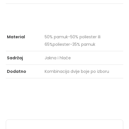
Material
50% pamuk-50% poliester ili
GRIPPER GPR
PRO
65%poliester-35% pamuk
153
KIŠ
ZEL
Sadržaj
Jakna i hlače
Dodatno
Kombinacija dvije boje po izboru
MARCUS
X-F