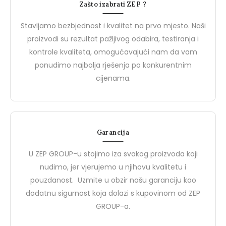
Radna dukserica
Zašto izabrati ZEP ?
Flis
Stavljamo bezbjednost i kvalitet na prvo mjesto. Naši
proizvodi su rezultat pažljivog odabira, testiranja i
kontrole kvaliteta, omogućavajući nam da vam
ponudimo najbolja rješenja po konkurentnim
Novosti
N
cijenama.
Garancija
U ZEP GROUP-u stojimo iza svakog proizvoda koji
nudimo, jer vjerujemo u njihovu kvalitetu i
pouzdanost. Uzmite u obzir našu garanciju kao
dodatnu sigurnost koja dolazi s kupovinom od ZEP
27 Marta, 2024
27 Marta, 2024
GROUP-a.
PROJEKTNE MAPE
Upoznajte Brend De
Upoznajte BIZZ: Vaš Partner
Safety: Vaš Partner u