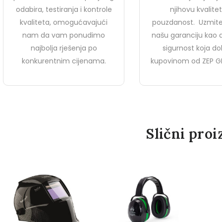
odabira, testiranja i kontrole
njihovu kvalitet
kvaliteta, omogućavajući
pouzdanost. Uzmite
nam da vam ponudimo
našu garanciju kao
najbolja rješenja po
sigurnost koja dol
konkurentnim cijenama.
kupovinom od ZEP G
Slični proi
GRIPPER GPR 153