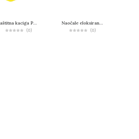
Zaštitna kaciga PORTO
Naočale eloksirane za zavarivanje
(0)
(0)
X-FLEXICUT3
Novosti