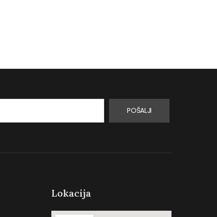
Turskoj.…
proizvoda za…
0
0
POŠALJI
Lokacija