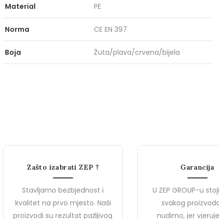
Material
PE
Norma
CE EN 397
Boja
Žuta/plava/crvena/bijela
Zašto izabrati ZEP ?
Garancija
Stavljamo bezbjednost i
U ZEP GROUP-u stoj
kvalitet na prvo mjesto. Naši
svakog proizvoda
proizvodi su rezultat pažljivog
nudimo, jer vjeru