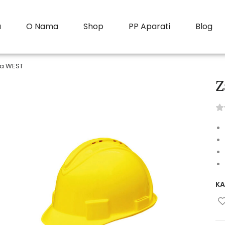
a
O Nama
Shop
PP Aparati
Blog
ga WEST
Z
KA