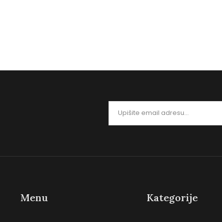
segmentu…
rukavica u 
0
0
Menu
Kategorije