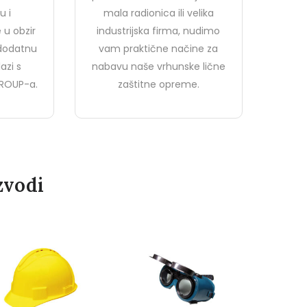
u i
mala radionica ili velika
 u obzir
industrijska firma, nudimo
 dodatnu
vam praktične načine za
azi s
nabavu naše vrhunske lične
ROUP-a.
zaštitne opreme.
zvodi
PROBALTIC KIŠNA JAKNA
– ZELENA