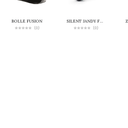
BOLLE FUSION
SILENT JANDY FM-2
(0)
(0)
MARCUS
Radna dukserica Flis
Novosti