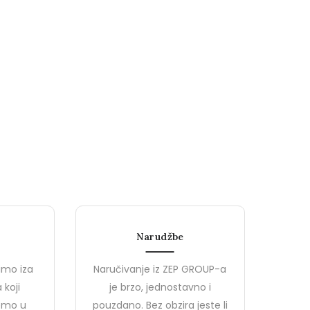
Narudžbe
imo iza
Naručivanje iz ZEP GROUP-a
 koji
je brzo, jednostavno i
jemo u
pouzdano. Bez obzira jeste li