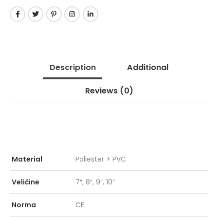
Description
Additional
GRIPPER GPR
PRO
153
KIŠ
ZEL
Reviews
(0)
MARCUS
X-F
Material
Poliester + PVC
Veličine
7″, 8″, 9″, 10″
Norma
CE