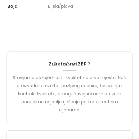
Radna dukserica
Flis
Boja
Bijela/plava
Novosti
N
Zašto izabrati ZEP ?
Stavljamo bezbjednost i kvalitet na prvo mjesto. Naši
proizvodi su rezultat pažljivog odabira, testiranja i
kontrole kvaliteta, omogućavajući nam da vam
ponudimo najbolja rješenja po konkurentnim
cijenama.
27 Marta, 2024
27 Marta, 2024
PROJEKTNE MAPE
Upoznajte Brend De
Upoznajte BIZZ: Vaš Partner
Safety: Vaš Partner u