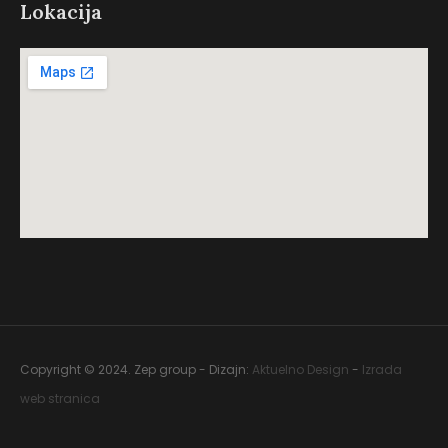
Lokacija
Copyright © 2024. Zep group - Dizajn:
Aktuelno Design
-
Izrada
web stranica