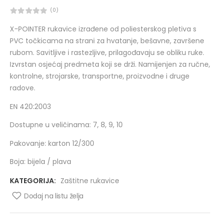
(0)
X-POINTER rukavice izrađene od poliesterskog pletiva s
PVC točkicama na strani za hvatanje, bešavne, završene
rubom. Savitljive i rastezljive, prilagođavaju se obliku ruke.
Izvrstan osjećaj predmeta koji se drži. Namijenjen za ručne,
kontrolne, strojarske, transportne, proizvodne i druge
radove.
EN 420:2003
Dostupne u veličinama: 7, 8, 9, 10
Pakovanje: karton 12/300
Boja: bijela / plava
KATEGORIJA:
Zaštitne rukavice
Dodaj na listu želja