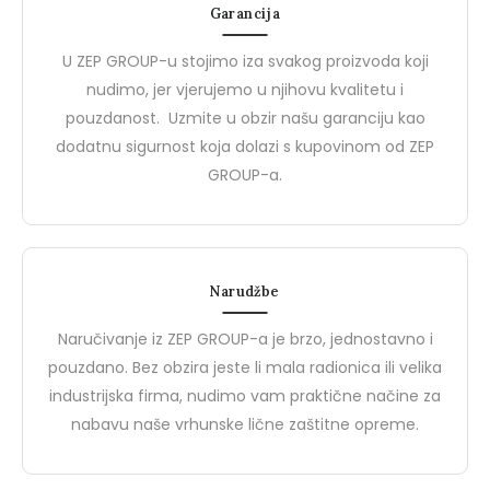
za Kvalitetnu i Pristupačnu
Sigurnosti na Radu
Garancija
BIZZ, brend od ZEP Groupa,
Brend Demir Safety pred
Zaštitnu Opremu
predstavlja idealan spoj visoke
jednog od vodećih proi
U ZEP GROUP-u stojimo iza svakog proizvoda koji
kvalitete i pristupačne cijene u
zaštitnih cipela i zaštitni
nudimo, jer vjerujemo u njihovu kvalitetu i
segmentu…
rukavica u Turskoj.…
pouzdanost. Uzmite u obzir našu garanciju kao
0
0
dodatnu sigurnost koja dolazi s kupovinom od ZEP
GROUP-a.
Narudžbe
Naručivanje iz ZEP GROUP-a je brzo, jednostavno i
pouzdano. Bez obzira jeste li mala radionica ili velika
industrijska firma, nudimo vam praktične načine za
nabavu naše vrhunske lične zaštitne opreme.