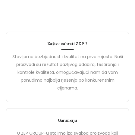
Radna dukserica
Flis
Novosti
N
Zašto izabrati ZEP ?
Stavljamo bezbjednost i kvalitet na prvo mjesto. Naši
proizvodi su rezultat pažljivog odabira, testiranja i
kontrole kvaliteta, omogućavajući nam da vam
ponudimo najbolja rješenja po konkurentnim
cijenama.
27 Marta, 2024
27 Marta, 2024
Garancija
PROJEKTNE MAPE
Upoznajte Brend De
Upoznajte BIZZ: Vaš Partner
Safety: Vaš Partner u
U ZEP GROUP-u stojimo iza svakog proizvoda koji