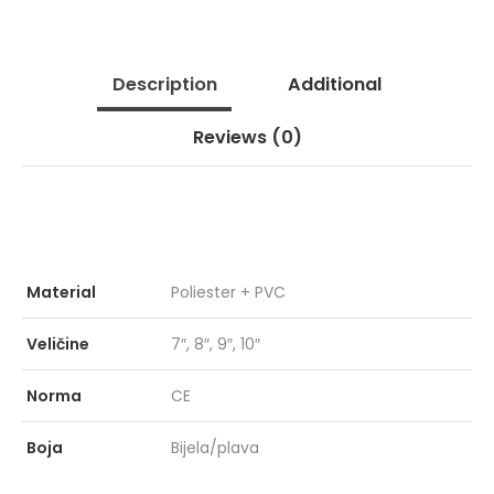
Description
Additional
Reviews
(0)
GRIPPER GPR
PRO
153
KIŠ
ZEL
Material
Poliester + PVC
MARCUS
X-F
Veličine
7″, 8″, 9″, 10″
Norma
CE
Boja
Bijela/plava