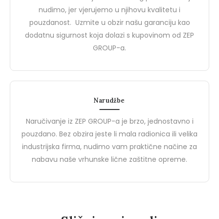
za Kvalitetnu i Pristupačnu
Sigurnosti na Radu
BIZZ, brend od ZEP Groupa,
Brend Demir Safety pred
nudimo, jer vjerujemo u njihovu kvalitetu i
Zaštitnu Opremu
predstavlja idealan spoj visoke
jednog od vodećih proi
pouzdanost. Uzmite u obzir našu garanciju kao
kvalitete i pristupačne cijene u
zaštitnih cipela i zaštitni
dodatnu sigurnost koja dolazi s kupovinom od ZEP
segmentu…
rukavica u Turskoj.…
GROUP-a.
0
0
Narudžbe
Naručivanje iz ZEP GROUP-a je brzo, jednostavno i
pouzdano. Bez obzira jeste li mala radionica ili velika
industrijska firma, nudimo vam praktične načine za
nabavu naše vrhunske lične zaštitne opreme.