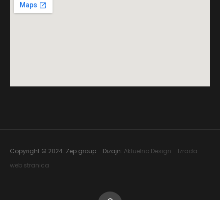
Copyright © 2024. Zep group - Dizajn:
Aktuelno Design
-
Izrada
web stranica