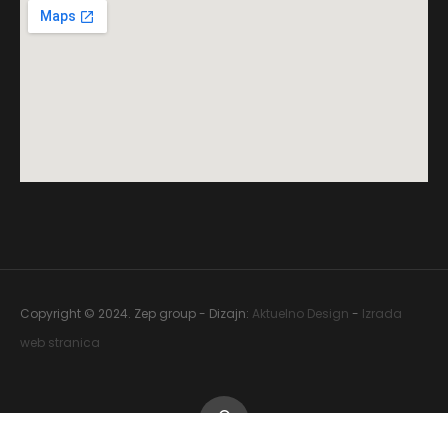
Copyright © 2024. Zep group - Dizajn:
Aktuelno Design
-
Izrada
web stranica