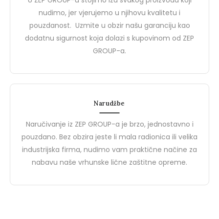
U ZEP GROUP-u stojimo iza svakog proizvoda koji
za Kvalitetnu i Pristupačnu
Sigurnosti na Radu
BIZZ, brend od ZEP Groupa,
Brend Demir Safety pred
nudimo, jer vjerujemo u njihovu kvalitetu i
Zaštitnu Opremu
predstavlja idealan spoj visoke
jednog od vodećih proi
pouzdanost. Uzmite u obzir našu garanciju kao
kvalitete i pristupačne cijene u
zaštitnih cipela i zaštitni
dodatnu sigurnost koja dolazi s kupovinom od ZEP
segmentu…
rukavica u Turskoj.…
GROUP-a.
0
0
Narudžbe
Naručivanje iz ZEP GROUP-a je brzo, jednostavno i
pouzdano. Bez obzira jeste li mala radionica ili velika
industrijska firma, nudimo vam praktične načine za
nabavu naše vrhunske lične zaštitne opreme.