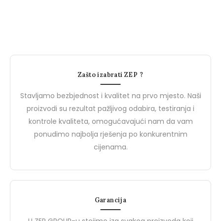
Radna dukserica
Flis
Novosti
N
Zašto izabrati ZEP ?
Stavljamo bezbjednost i kvalitet na prvo mjesto. Naši
proizvodi su rezultat pažljivog odabira, testiranja i
kontrole kvaliteta, omogućavajući nam da vam
ponudimo najbolja rješenja po konkurentnim
cijenama.
27 Marta, 2024
27 Marta, 2024
Garancija
PROJEKTNE MAPE
Upoznajte Brend De
Upoznajte BIZZ: Vaš Partner
Safety: Vaš Partner u