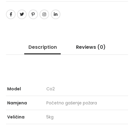
GRIPPER GPR
PRO
Description
Reviews
(0)
153
KIŠ
ZEL
Model
Co2
MARCUS
X-F
Namjena
Početno gašenje požara
Veličina
5kg