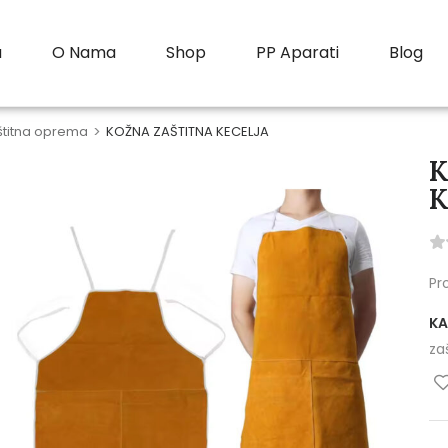
a
O Nama
Shop
PP Aparati
Blog
štitna oprema
>
KOŽNA ZAŠTITNA KECELJA
K
K
Pr
KA
za