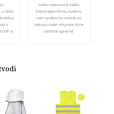
u i
mala radionica ili velika
 u obzir
industrijska firma, nudimo
 dodatnu
vam praktične načine za
azi s
nabavu naše vrhunske lične
ROUP-a.
zaštitne opreme.
zvodi
PROBALTIC KIŠNA JAKNA
– ZELENA