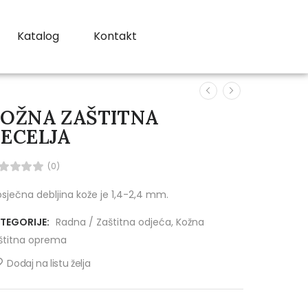
Katalog
Kontakt
OŽNA ZAŠTITNA
ECELJA
(0)
osječna debljina kože je 1,4-2,4 mm.
TEGORIJE:
Radna / Zaštitna odjeća
,
Kožna
štitna oprema
Dodaj na listu želja