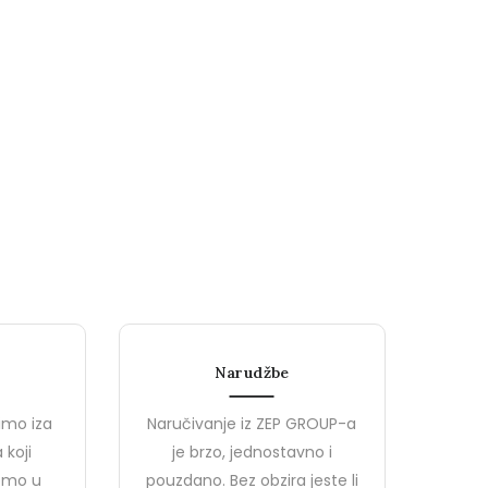
Narudžbe
imo iza
Naručivanje iz ZEP GROUP-a
 koji
je brzo, jednostavno i
jemo u
pouzdano. Bez obzira jeste li