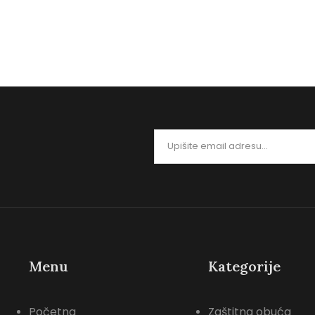
segmentu…
rukavica u 
0
0
Menu
Kategorije
Početna
Zaštitna obuća