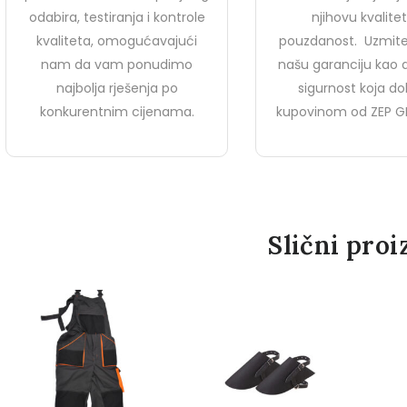
odabira, testiranja i kontrole
njihovu kvalitet
kvaliteta, omogućavajući
pouzdanost. Uzmite
nam da vam ponudimo
našu garanciju kao
najbolja rješenja po
sigurnost koja dol
konkurentnim cijenama.
kupovinom od ZEP G
Slični proi
GRIPPER GPR 153