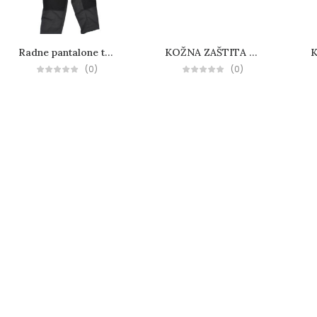
Radne pantalone tregerice BIZZ
KOŽNA ZAŠTITA ZA OBUĆU
(0)
(0)
MARCUS
Radna dukserica Flis
Novosti