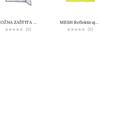
KOŽNA ZAŠTITA ZA GLAVU BIZZ
MESH Reflektirajući prsluk
(0)
(0)
X-FLEXICUT3
Novosti