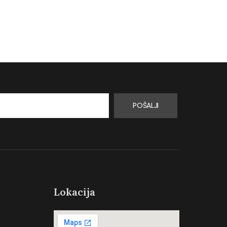
Turskoj.…
proizvoda za…
0
0
POŠALJI
Lokacija