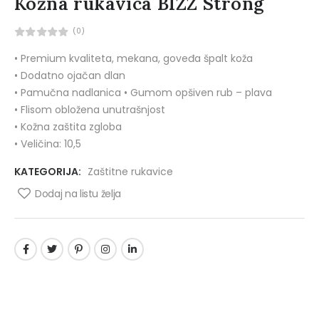
Kožna rukavica BIZZ Strong
(0)
• Premium kvaliteta, mekana, goveđa špalt koža
• Dodatno ojačan dlan
• Pamučna nadlanica • Gumom opšiven rub – plava
• Flisom obložena unutrašnjost
• Kožna zaštita zgloba
• Veličina: 10,5
KATEGORIJA:
Zaštitne rukavice
Dodaj na listu želja