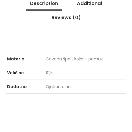
Description
Additional
Reviews
(0)
GRIPPER GPR
PRO
153
KIŠ
ZEL
Material
Goveđa špalt koža + pamuk
Veličine
10,5
Dodatno
Ojačan dlan
MARCUS
X-F