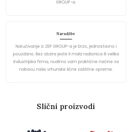
za Kvalitetnu i Pristupačnu
Sigurnosti na Radu
GROUP-a.
BIZZ, brend od ZEP Groupa,
Brend Demir Safety pred
Zaštitnu Opremu
predstavlja idealan spoj visoke
jednog od vodećih proi
kvalitete i pristupačne cijene u
zaštitnih cipela i zaštitni
segmentu…
rukavica u Turskoj.…
Narudžbe
0
0
Naručivanje iz ZEP GROUP-a je brzo, jednostavno i
pouzdano. Bez obzira jeste li mala radionica ili velika
industrijska firma, nudimo vam praktične načine za
nabavu naše vrhunske lične zaštitne opreme.
Slični proizvodi