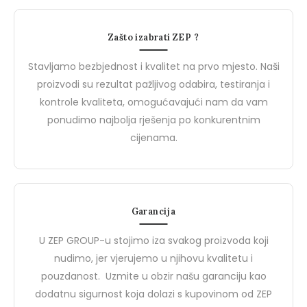
Radna dukserica
Flis
Zašto izabrati ZEP ?
Stavljamo bezbjednost i kvalitet na prvo mjesto. Naši
proizvodi su rezultat pažljivog odabira, testiranja i
Novosti
N
kontrole kvaliteta, omogućavajući nam da vam
ponudimo najbolja rješenja po konkurentnim
cijenama.
Garancija
U ZEP GROUP-u stojimo iza svakog proizvoda koji
nudimo, jer vjerujemo u njihovu kvalitetu i
27 Marta, 2024
27 Marta, 2024
pouzdanost. Uzmite u obzir našu garanciju kao
PROJEKTNE MAPE
Upoznajte Brend De
dodatnu sigurnost koja dolazi s kupovinom od ZEP
Upoznajte BIZZ: Vaš Partner
Safety: Vaš Partner u