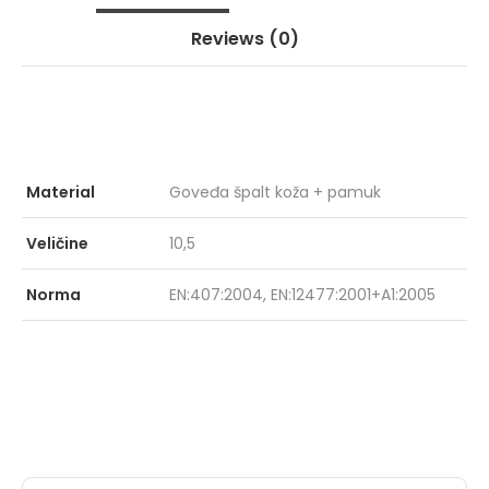
Reviews
(0)
GRIPPER GPR
PRO
153
KIŠ
ZEL
Material
Goveđa špalt koža + pamuk
Veličine
10,5
Norma
EN:407:2004, EN:12477:2001+A1:2005
MARCUS
X-F