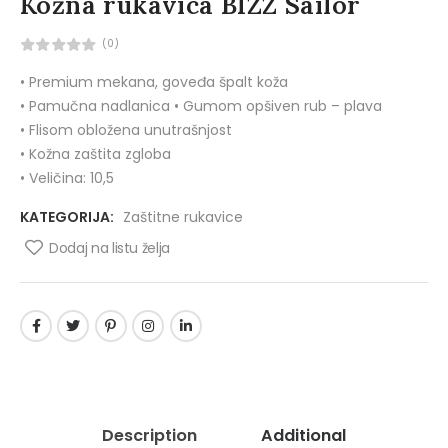
Kožna rukavica BIZZ Sailor
(0)
• Premium mekana, goveđa špalt koža
• Pamučna nadlanica • Gumom opšiven rub – plava
• Flisom obložena unutrašnjost
• Kožna zaštita zgloba
• Veličina: 10,5
KATEGORIJA:
Zaštitne rukavice
Dodaj na listu želja
Description
Additional