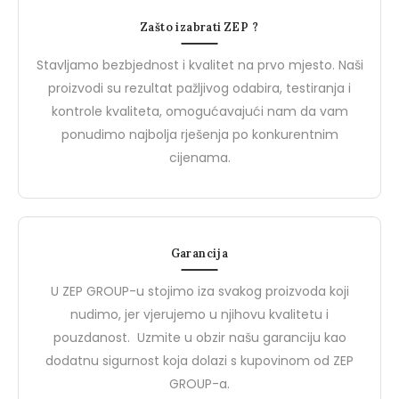
Radna dukserica
Flis
Zašto izabrati ZEP ?
Stavljamo bezbjednost i kvalitet na prvo mjesto. Naši
proizvodi su rezultat pažljivog odabira, testiranja i
kontrole kvaliteta, omogućavajući nam da vam
Novosti
N
ponudimo najbolja rješenja po konkurentnim
cijenama.
Garancija
U ZEP GROUP-u stojimo iza svakog proizvoda koji
nudimo, jer vjerujemo u njihovu kvalitetu i
pouzdanost. Uzmite u obzir našu garanciju kao
27 Marta, 2024
27 Marta, 2024
dodatnu sigurnost koja dolazi s kupovinom od ZEP
PROJEKTNE MAPE
Upoznajte Brend De
GROUP-a.
Upoznajte BIZZ: Vaš Partner
Safety: Vaš Partner u