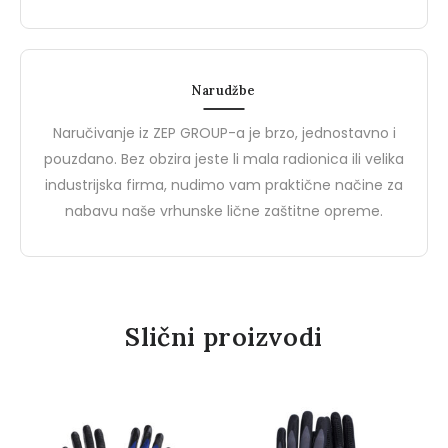
za Kvalitetnu i Pristupačnu
Sigurnosti na Radu
BIZZ, brend od ZEP Groupa,
Brend Demir Safety pred
Zaštitnu Opremu
predstavlja idealan spoj visoke
jednog od vodećih proi
kvalitete i pristupačne cijene u
zaštitnih cipela i zaštitni
Narudžbe
segmentu…
rukavica u Turskoj.…
0
0
Naručivanje iz ZEP GROUP-a je brzo, jednostavno i
pouzdano. Bez obzira jeste li mala radionica ili velika
industrijska firma, nudimo vam praktične načine za
nabavu naše vrhunske lične zaštitne opreme.
Slični proizvodi