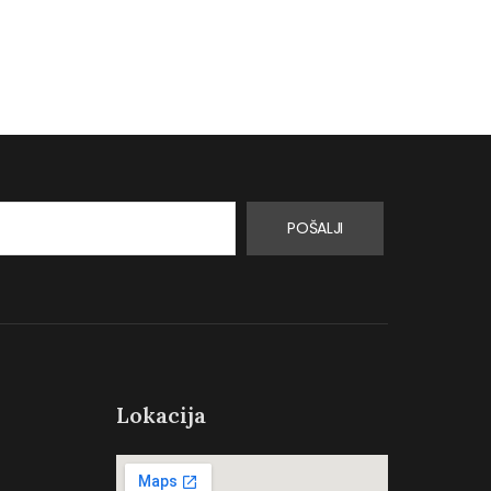
Turskoj.…
proizvoda za…
0
0
POŠALJI
Lokacija