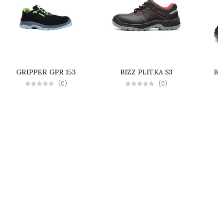
MARCUS
GRIPPER GPR 153
BIZZ PLITKA S3
(0)
(0)
Radna dukserica Flis
Novosti