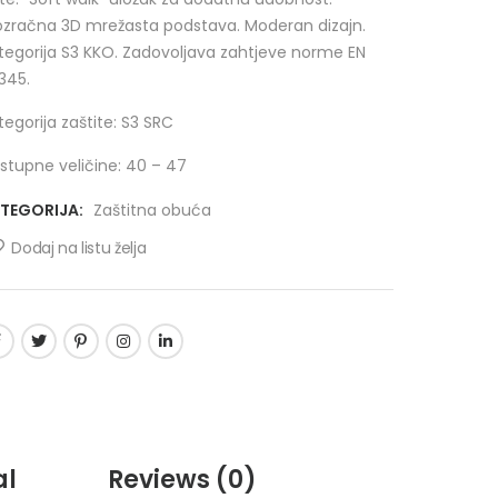
ozračna 3D mrežasta podstava. Moderan dizajn.
tegorija S3 KKO. Zadovoljava zahtjeve norme EN
345.
tegorija zaštite: S3 SRC
stupne veličine: 40 – 47
TEGORIJA:
Zaštitna obuća
Dodaj na listu želja
al
Reviews
(0)