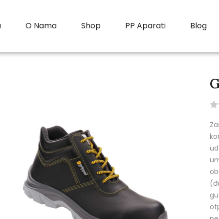
a
O Nama
Shop
PP Aparati
Blog
G
Za
ko
ud
um
ob
(đ
gu
ot
pe