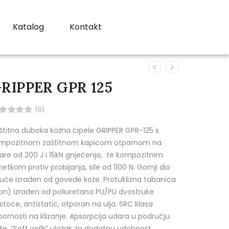
Katalog
Kontakt
RIPPER GPR 125
(0)
štitna duboka kožna cipele GRIPPER GPR-125 s
mpozitnom zaštitnom kapicom otpornom na
are od 200 J i 15kN gnječenja, te kompozitnim
etkom protiv probijanja, sile od 1100 N. Gornji dio
uće izrađen od goveđe kože. Protuklizna tabanica
on) izrađen od poliuretana PU/PU dvostruke
stoće, antistatic, otporan na ulja. SRC klasa
pornosti na klizanje. Apsorpcija udara u području
te. “Soft walk” uložak za dodatnu udobnost.