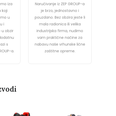
imo iza
Naručivanje iz ZEP GROUP-a
 koji
je brzo, jednostavno i
jemo u
pouzdano. Bez obzira jeste li
u i
mala radionica ili velika
 u obzir
industrijska firma, nudimo
 dodatnu
vam praktične načine za
azi s
nabavu naše vrhunske lične
ROUP-a.
zaštitne opreme.
zvodi
PROBALTIC KIŠNA JAKNA
– ZELENA