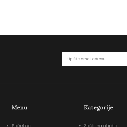
segmentu…
rukavica u 
0
0
Menu
Kategorije
Početna
Zaštitna obuća