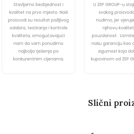
Stavljamo bezbjednost i
U ZEP GROUP-u stoj
kvalitet na prvo mjesto. Naši
svakog proizvoda
proizvodi su rezultat pažljivog
nudimo, jer vjeru
odabira, testiranja i kontrole
njihovu kvalitet
kvaliteta, omogućavajući
pouzdanost. Uzmite
nam da vam ponudimo
našu garanciju kao
najbolja rješenja po
sigurnost koja dol
konkurentnim cijenama.
kupovinom od ZEP G
Slični proi
GRIPPER GPR 153