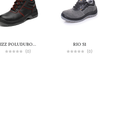
X-FLEXICUT3
BIZZ POLUDUBOKA S3
RIO S1
(0)
(0)
Novosti